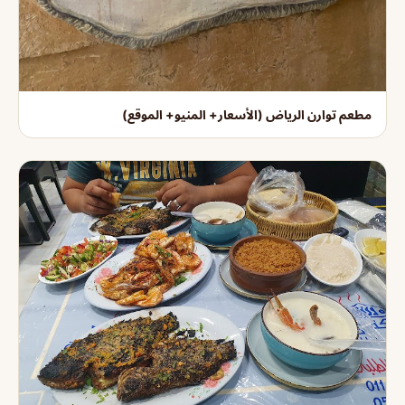
مطعم توارن الرياض (الأسعار+ المنيو+ الموقع)