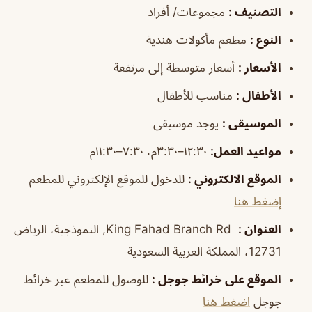
التصنيف
:
مجموعات/ أفراد
النوع
:
مطعم مأكولات هندية
الأسعار
:
أسعار متوسطة إلى مرتفعة
الأطفال
:
مناسب للأطفال
الموسيقى
:
يوجد موسيقى
مواعيد العمل
:
١٢:٣٠–٣:٣٠م، ٧:٣٠–١١:٣٠م
الموقع الالكتروني
:
للدخول للموقع الإلكتروني للمطعم
إضغط هنا
العنوان
:
King Fahad Branch Rd, النموذجية، الرياض
12731، المملكة العربية السعودية
الموقع على خرائط جوجل
:
للوصول للمطعم عبر خرائط
جوجل
اضغط هنا