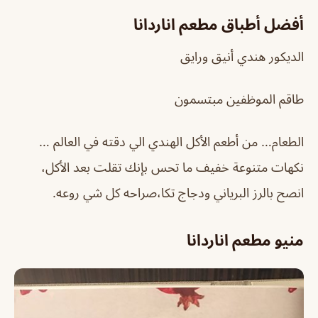
أفضل أطباق مطعم اناردانا
الديكور هندي أنيق ورايق
طاقم الموظفين مبتسمون
الطعام… من أطعم الأكل الهندي الي دقته في العالم …
نكهات متنوعة خفيف ما تحس بإنك تقلت بعد الأكل،
انصح بالرز البرياني ودجاج تكا،صراحه كل شي روعه.
منيو مطعم اناردانا