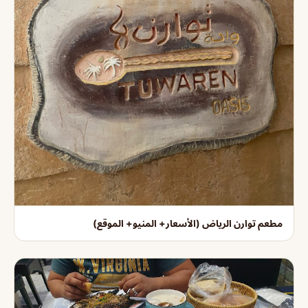
مطعم توارن الرياض (الأسعار+ المنيو+ الموقع)