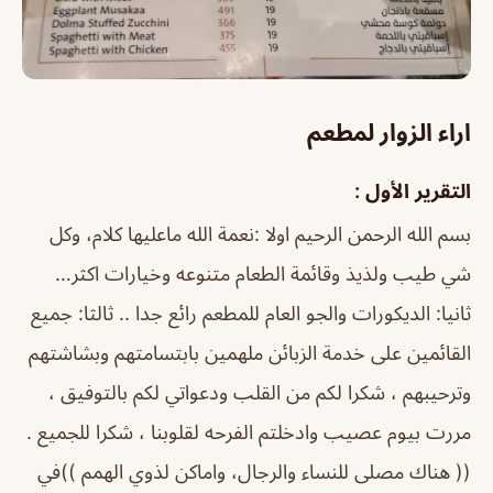
اراء الزوار لمطعم
التقرير الأول :
بسم الله الرحمن الرحيم اولا :نعمة الله ماعليها كلام، وكل
شي طيب ولذيذ وقائمة الطعام متنوعه وخيارات اكثر…
ثانيا: الديكورات والجو العام للمطعم رائع جدا .. ثالثا: جميع
القائمين على خدمة الزبائن ملهمين بابتسامتهم وبشاشتهم
وترحيبهم ، شكرا لكم من القلب ودعواتي لكم بالتوفيق ،
مررت بيوم عصيب وادخلتم الفرحه لقلوبنا ، شكرا للجميع .
(( هناك مصلى للنساء والرجال، واماكن لذوي الهمم ))في