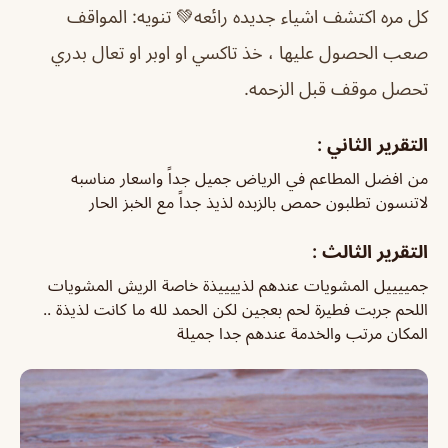
كل مره اكتشف اشياء جديده رائعه💚 تنويه: المواقف
صعب الحصول عليها ، خذ تاكسي او اوبر او تعال بدري
تحصل موقف قبل الزحمه.
التقرير الثاني :
من افضل المطاعم في الرياض جميل جداً واسعار مناسبه
لاتنسون تطلبون حمص بالزبده لذيذ جداً مع الخبز الحار
التقرير الثالث :
جمييييل المشويات عندهم لذييييذة خاصة الريش المشويات
اللحم جربت فطيرة لحم بعجين لكن الحمد لله ما كانت لذيذة ..
المكان مرتب والخدمة عندهم جدا جميلة