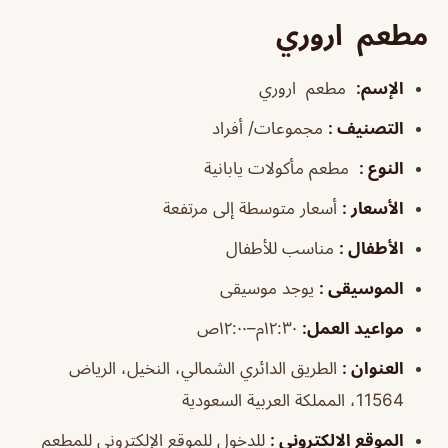
مطعم اروري
الإسم
:
مطعم اروري
التصنيف
:
مجموعات/ أفراد
النوع
:
مطعم مأكولات يابانية
الأسعار
:
أسعار متوسطة إلى مرتفعة
الأطفال
:
مناسب للأطفال
الموسيقى
:
يوجد موسيقى
مواعيد العمل
:
١٢:٣٠م–١٢:٠٠ص
العنوان
:
الطريق الدائري الشمالي، النخيل، الرياض
11564، المملكة العربية السعودية
الموقع الالكتروني
:
للدخول للموقع الإلكتروني للمطعم