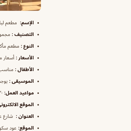
الإسم
:
مطعم ليل
التصنيف
:
مجموع
النوع
:
مطعم مأكول
الأسعار
:
أسعار م
الأطفال
:
مناسب 
الموسيقى
:
يوجد
مواعيد العمل
:
١٢:٣٠–١١:٣٠م
الموقع الالكترون
العنوان
:
شارع عمرو الض
الموقع:
عود سكوي