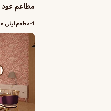
مطاعم عود 
1-مطعم ليلى من لبنان على رأس قائمة مطاعم عود سكوير الرياض