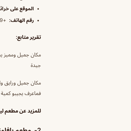
الموقع على خرا
رقم الهاتف
:
+966920029039
تقرير متابع
:
مكان جميل ومميز يستح
جيدة
مكان جميل ورايق وا
فماعرف يجيبو كمية ق
للمزيد عن مطعم لي
2- مطعم بافلوز