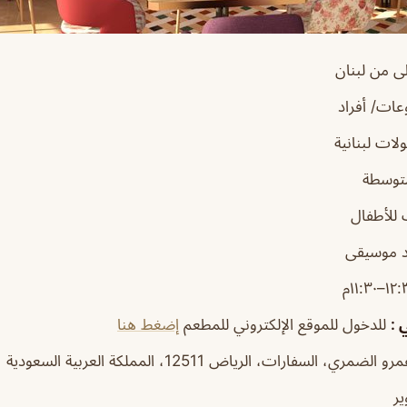
ى من لبنان
ات/ أفراد
ات لبنانية
توسطة
للأطفال
 موسيقى
ي
:
للدخول للموقع الإلكتروني للمطعم
إضغط هنا
مري، السفارات، الرياض 12511، المملكة العربية السعودية
ر