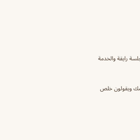
جلسة رايقة والخدمة
سمك ويقولون خلص