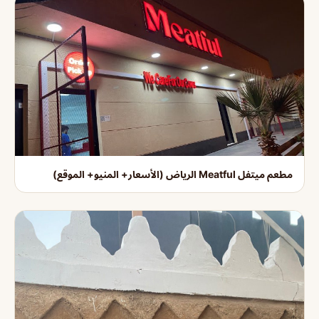
مطعم ميتفل Meatful الرياض (الأسعار+ المنيو+ الموقع)