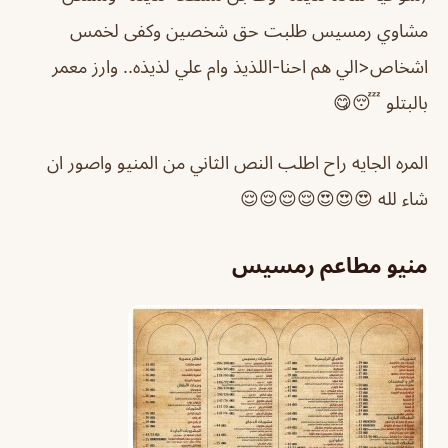
مشاوي رمسيس طلبت حق شخصين وكفى لخمس
اشخاص<الي هم احنا-اللذيذ وام علي لذيذه.. وارز معمر
بالبتلو 😴😋
المره الجايه راح اطلب النص الثاني من المنيو واصور ان
شاء لله 😍😍😍😌😌😌😌
منيو مطاعم رمسيس