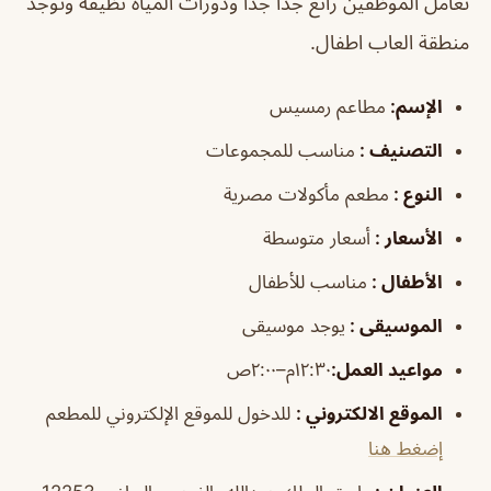
تعامل الموظفين رائع جداً جداً ودورات المياة نظيفة وتوجد
منطقة العاب اطفال.
الإسم:
مطاعم رمسيس
التصنيف :
مناسب للمجموعات
النوع :
مطعم مأكولات مصرية
الأسعار :
أسعار متوسطة
الأطفال :
مناسب للأطفال
الموسيقى :
يوجد موسيقى
مواعيد العمل:
١٢:٣٠م–٢:٠٠ص
الموقع الالكتروني :
للدخول للموقع الإلكتروني للمطعم
إضغط هنا