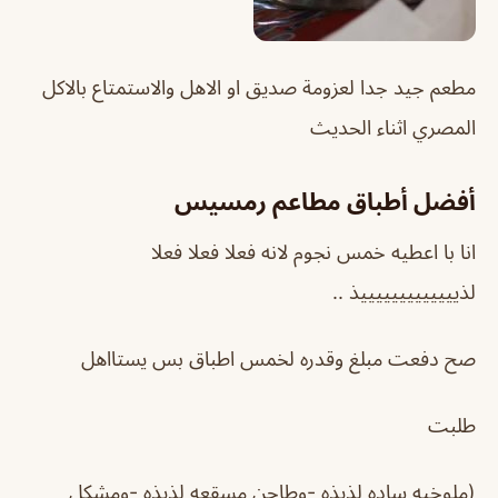
مطعم جيد جدا لعزومة صديق او الاهل والاستمتاع بالاكل
المصري اثناء الحديث
أفضل أطباق مطاعم رمسيس
انا با اعطيه خمس نجوم لانه فعلا فعلا فعلا
لذيييييييييييييذ ..
صح دفعت مبلغ وقدره لخمس اطباق بس يستااهل
طلبت
(ملوخيه ساده لذيذه -وطاجن مسقعه لذيذه -ومشكل