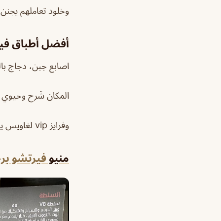
وخلود تعاملهم يجنن 
أفضل أطباق
في
اصابع جبن، دجاج بال
المكان شَرح وحيوي 
وفرايز vip لغاويس يحبها قلبك وفطيرة اللحم شي خطير من الآخر👍
منيو
فيرتشو بر