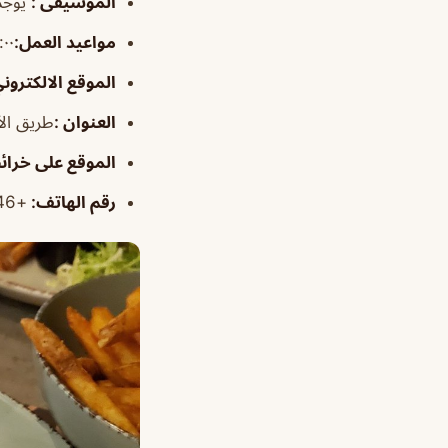
الموسيقى
:
يوجد
مواعيد العمل
:
١:٠٠م–:٠٠
الموقع الالكترون
العنوان
:
طريق الأمير 
الموقع على خرا
رقم الهاتف
:
+966555583246