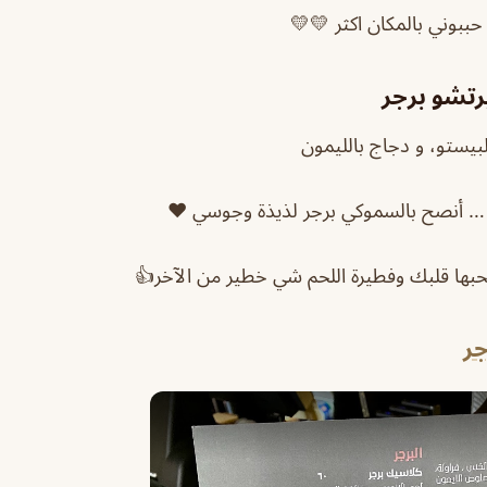
حببوني بالمكان اكثر 💛💛
رتشو برجر
بيستو، و دجاج بالليمون
… أنصح بالسموكي برجر لذيذة وجوسي ❤️
جر