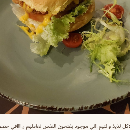
اكل لذيذ والتيم اللي موجود يفتحون النفس تعاملهم راااااقي خصو