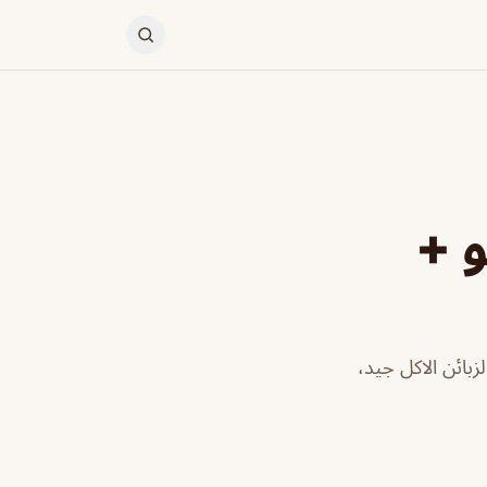
و +
بائن الاكل جيد،