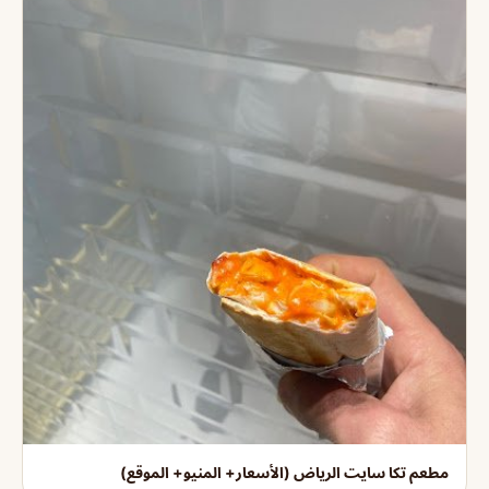
مطعم تكا سايت الرياض (الأسعار+ المنيو+ الموقع)