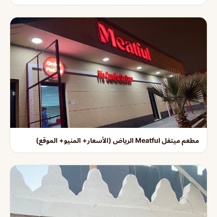
مطعم ميتفل Meatful الرياض (الأسعار+ المنيو+ الموقع)