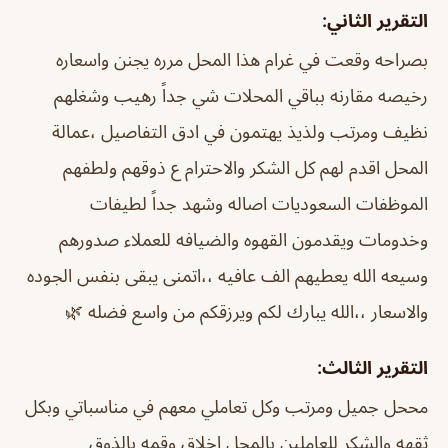
التقرير الثاني:
بصراحه وقعت في غرام هذا المحل مرره يجنن واسعاره
رخيصه مقارنه بباقي المحلات شي جداً رهيب وشغلهم
نظيف ومرتب ولذيذ يهتمون في ادق التفاصيل ،عمالة
المحل اقدم لهم كل الشكر والاحترام ع ذوقهم ولطفهم
الموظفات السعوديات اصاله وشهد جداً لطيفات
وخدومات ويقدمون القهوه والضيافه للعملاء صدورهم
وسيعه الله يعطيهم الف عافيه ،،اتمنى يبقى بنفس الجوده
والاسعار ،،الله يبارك لكم ويرزقكم من واسع فضله 🌿
التقرير الثالث:
مححل جميل ومرتب وكل تعاملي معهم في مناسباتي وبكل
ثقهه والشكر للعاملين بالمحل اخلاق وقمه بالذوق