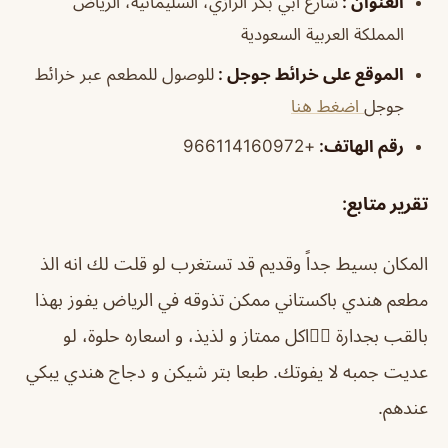
العنوان
:
شارع ابي بكر الرازي، السليمانية، الرياض
المملكة العربية السعودية
الموقع على خرائط جوجل
:
للوصول للمطعم عبر خرائط
جوجل
اضغط هنا
رقم الهاتف:
+966114160972
تقرير متابع:
المكان بسيط جداً وقديم قد تستغرب لو قلت لك انه الذ
مطعم هندي باكستاني ممكن تذوقه في الرياض يفوز بهذا
بالقب بجدارة 👌🏽اكل ممتاز و لذيذ، و اسعاره حلوة، لو
عديت جمبه لا يفوتك. طبعا بتر شيكن و دجاج هندي يبكي
عندهم.