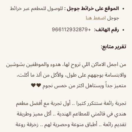
الموقع على خرائط جوجل
:
للوصول للمطعم عبر خرائط
جوجل
اضغط هنا
رقم الهاتف
:
+966112932879
تقرير متابع:
من اجمل الاماكن اللي تروح لها، هدوء والموظفين بشوشين
والابتسامة بوجههم على طول، والأكل من ألذ ما أكلت،
متميز جداً ويستاهل اكثر من خمس نجوم ❤️❤️
تجربة رائعة ستتكرر كثيرا .. أول تجربة مع أفضل مطعم
هندي في قائمتي للمطاعم الهندية .. أكل مميز وطريقة
تقديم رائعة .. أطباق منوعة وحصرية لهم .. زخرفة روعة