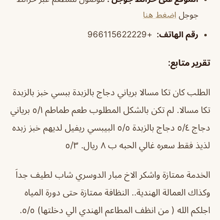
جوجل
اضغط هنا
رقم الهاتف:
+966115622229
تقرير متابع:
الطلب كان تكا مسالا برياني دجاج بالزبدة ببسي خبز بالزبدة
تكا مسالا. لم تكن بالشكل المطلوب طعم طماطم ٥/١ برياني
دجاج ٥/٤ دجاج بالزبدة ٥/٥ البيبسي ريفيل لديهم خبز زبده
لذيذ فقط سعره غالي الحبه ب ٨ ريال. ٥/٣
الخدمة ممتازة واشكر الاخ مبار الدوسري شاب لطيف جداَ
وكذاك العمالة الهندية.. النظافة ممتازة حتى دورة المياه
اجلكم الله ( من انظف المطاعم الهندي الي دخلتها) ٥/٥.