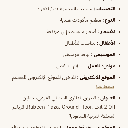
التصنيف
:
مناسب للمجموعات / الافراد
النوع
:
مطعم مأكولات هندية
الأسعار
:
أسعار متوسطة إلى مرتفعة
الأطفال
:
مناسب للأطفال
الموسيقى
:
يوجد موسيقى
مواعيد العمل
:
١٢:٠٠م–١٢:٠٠ص
الموقع الالكتروني
:
للدخول للموقع الإلكتروني للمطعم
إضغط هنا
العنوان
:
الطريق الدائري الشمالي الفرعي، حطين،
Rubeen Plaza, Ground Floor, Exit 2 Off, الرياض
المملكة العربية السعودية
الموقع على خرائط جوجل
:
للوصول للمطعم عبر خرائط