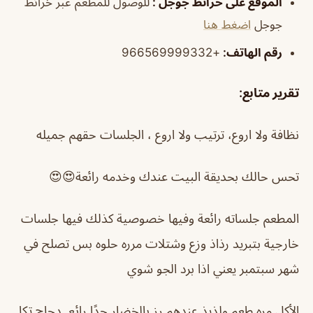
الموقع على خرائط جوجل
:
للوصول للمطعم عبر خرائط
جوجل
اضغط هنا
رقم الهاتف
:
+966569999332
تقرير متابع:
نظافة ولا اروع، ترتيب ولا اروع ، الجلسات حقهم جميله
تحس حالك بحديقة البيت عندك وخدمه رائعة😍😍
المطعم جلساته رائعة وفيها خصوصية كذلك فيها جلسات
خارجية بتبريد رذاذ وزع وشتلات مرره حلوه بس تصلح في
شهر سبتمبر يعني اذا برد الجو شوي
الأكل مره طعم ولذيذ عندهم رز بالخضار جدًا رائع دجاج تكا