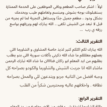
اولاً : اشكر صاحب المطعم وباقي الموظفين على الخدمة الممتازة
يستقبلونك بوجه بشوش ومبتسم وتعاملهم طيب ويخدمك
بشكل ودود ، مطعم جميل جدًا ويستاهل التجربة لما لم يجربه من
قبل لا تبعد من الشيش تكفى .. الله يبارك لهم ويرزقهم بواسع
رزقه ي رب …
التقرير الثالث:
الله يبارك لكم اكلكم كتير لذيذ خاصة المشاوي و الشاورما اللي
يعملهم معللللم ما شاء الله ذكرني بأكلات سورية اللي بدو يطلب
يطلبهم من ايد المعلم ابو راكان فنااااان ما شاء الله تبارك الرحمن
ماشاء الله انا جربت الشيش والشاورما والكودو بصراحه كل
وجبه افضل من الثانيه جربو ويتدعون للي والمحل بصراحه
نظافه . واخلاقهم عاليه ومحترمين شكراً من القلب
التقرير الرابع:
واللة الشاورما لذيذة شيء فاخر من الاخر وخاصه من يد المعلم