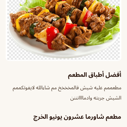
أفضل أطباق المطعم
مطعممم عليه شيش فالمخخخخ مم شاءالله لايفوتكممم
الشيش جربته وادماااانننن
مطعم شاورما عشرون يونيو الخرج