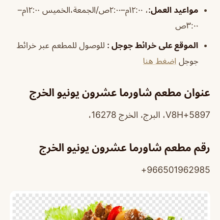
مواعيد العمل
:
، ١٢:٠٠م–٢:٠٠ص/الجمعة،الخميس ١٢:٠٠م–
٣:٠٠ص
الموقع على خرائط جوجل
:
للوصول للمطعم عبر خرائط
جوجل
اضغط هنا
عنوان مطعم شاورما عشرون يونيو الخرج
5897+V8H، البرج، الخرج 16278،
رقم مطعم شاورما عشرون يونيو الخرج
966501962985+