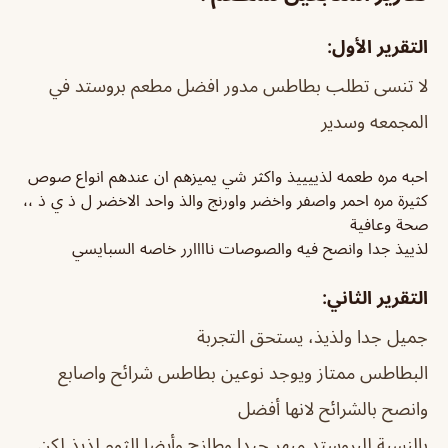
التقرير الأول:
لا تنسى تطلب بطاطس مدور افضل مطعم بروستد في
المجمعه وسدير
احبه مره طعمه لذييييذ واكثر شي يميزهم ان عندهم انواع صوص
كثيرة مره احمر واصفر واخضر واورنج والذ واحد الاخضر ل ذ ي ذ ،،
صحة وعافية
لذييذ جدا وانصح فيه والصوصات ناااارر خاصه السبايسي
التقرير الثاني:
جميل جدا ولذيذ، يستحق التجربة
البطاطس ممتاز ويوجد نوعين بطاطس شرائح واصابع
وانصح بالشرائح لانها أفضل
بالنسبة للبروستد مبهر جيدا وطازج وأيضا الثوم لذيذ لكن