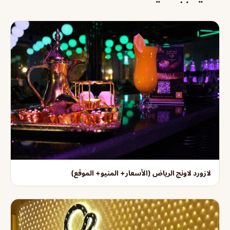
لازورد لاونج الرياض (الأسعار+ المنيو+ الموقع)