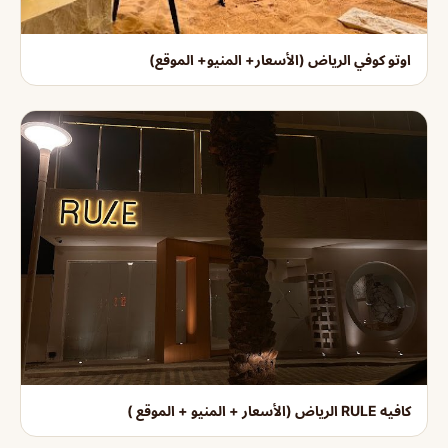
اوتو كوفي الرياض (الأسعار+ المنيو+ الموقع)
كافيه RULE الرياض (الأسعار + المنيو + الموقع )