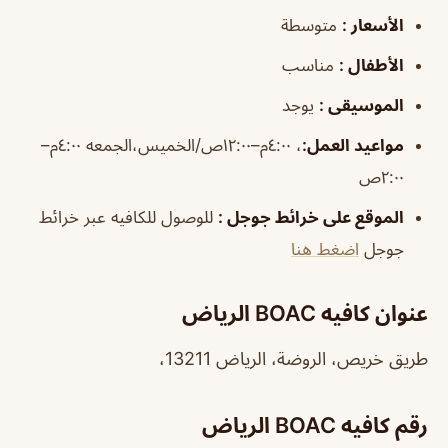
الأسعار
:
متوسطة
الأطفال
:
مناسب
الموسيقى
:
يوجد
مواعيد العمل
:
، ٤:٠٠م–١٢:٠٠ص/الخميس،الجمعه ٤:٠٠م–
٢:٠٠ص
الموقع على خرائط جوجل
:
للوصول للكافيه عبر خرائط
جوجل
اضغط هنا
عنوان كافيه BOAC الرياض
طريق خريص، الروضة، الرياض 13211،
رقم كافيه BOAC الرياض