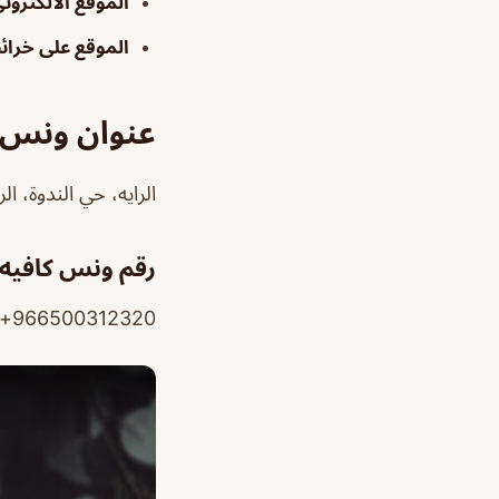
الموقع الالكترون
الموقع على خرا
عنوان ونس ك
الرايه، حي الندوة، ا
رقم ونس كافيه 
966500312320+