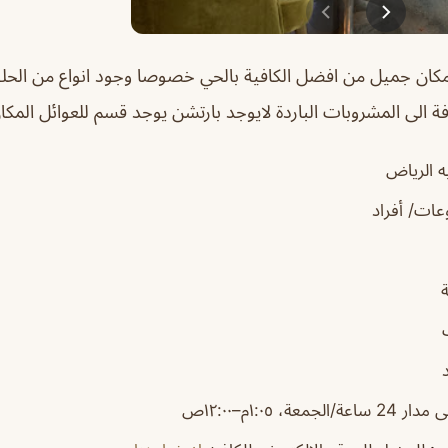
كان جميل من افضل الكافية بالحي خصوصا وجود انواع من الحلوي
فة الى المشروبات الباردة لايوجد بارتشن يوجد قسم للعوائل المكا
 الرياض
ات/ أفراد
 24 ساعة/الجمعة، ١:٠٥م–١٢:٠٠ص