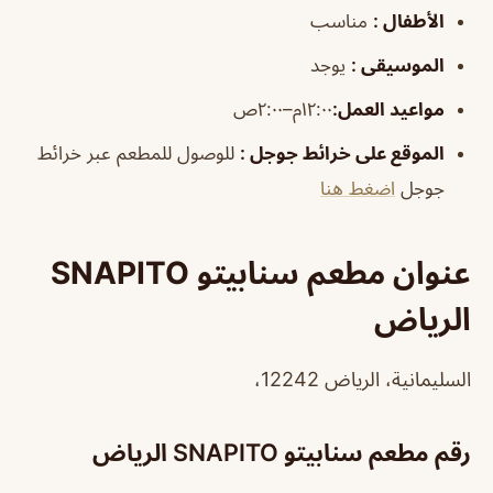
الأطفال
:
مناسب
الموسيقى
:
يوجد
مواعيد العمل
:
١٢:٠٠م–٢:٠٠ص
الموقع على خرائط جوجل
:
للوصول للمطعم عبر خرائط
جوجل
اضغط هنا
عنوان مطعم سنابيتو SNAPITO
الرياض
السليمانية، الرياض 12242،
رقم مطعم سنابيتو SNAPITO الرياض