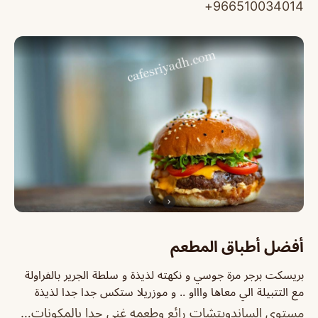
966510034014+
أفضل أطباق المطعم
بريسكت برجر مرة جوسي و نكهته لذيذة و سلطة الجرير بالفراولة
مع التتبيلة الي معاها واااو .. و موزريلا ستكس جدا جدا لذيذة
مستوى الساندويتشات رائع وطعمه غني جدا بالمكونات…