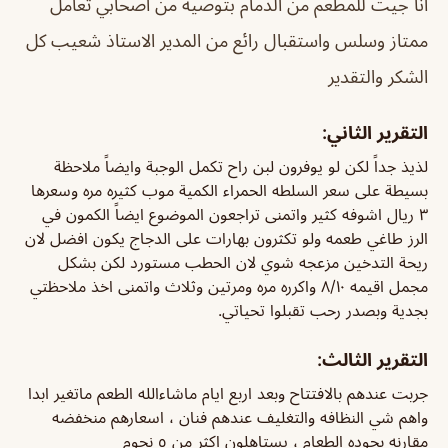
انا جيت للمطعم من الدمام بتوصيه من اصحابي تعامل
ممتاز وسلس واستقبال رائع من المدير الاستاذ شعيب كل
الشكر والتقدير
التقرير الثاني:
لذيذ جداً لكن لو يوفرون لبن راح تكمل الوجبة وايضاً ملاحظة
بسيطة على سعر السلطه الحمراء الكمية موب كثيره مره وسعرها
٣ ريال اشوفه كثير واتمنى تراجعون الموضوع ايضاً الكمون في
الرز طاغي طعمه ولو تكثرون بهارات على الدجاج يكون افضل لان
ريحة التدخين مزعجه شوي لان الحطب مستورد لكن بشكل
مجمل اقيمه ٨/١٠ واكرره مره ومرتين وثلاث واتمنى اخذ ملاحظتي
بجدية وبصدر رحب تقبلوا تحياتي.
التقرير الثالث:
جربت عندهم بالافتتاح وبعد اربع ايام ماشاءالله الطعم ماتغير ابدا
واهم شي النظافه والتغليف عندهم فنان ، اسعارهم منخفضه
مقارنه بجوده الطعام ، يستاهلون اكثر من ٥ نجوم