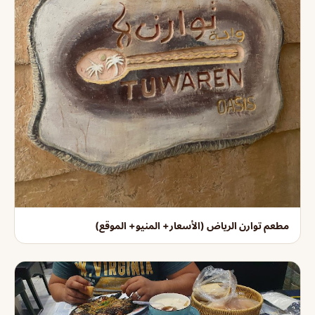
مطعم توارن الرياض (الأسعار+ المنيو+ الموقع)