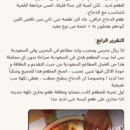
الطعم لذيذ ، لكن كمية الرز جداا قليلة، اتمنى مراجعة الكمية
لتتناسب مع الدجاج..
طعم الدجاج خرافي، عاد الرز طعمه شي ثاني بس ناقص اللبن
كودهم يعجلون به = تخمه من نوع مفيد
التقرير الرابع:
انا ريال بحريني ومجرب وايد مطاعم في البحرين وفي السعودية
بس لما ييت المطعم هذي في السعودية صراحة بدون اي مجاملة
هذا من افضل المطاعم السعودية من حيث التقديم و النظافة و
جودة الاكل فيها شيي عجيب ، انصح المطعم هذا للجميع وشكراً
جدا لذيذ ! وخصوصا ان الدجاج ينطبخ بحطب ، يعطي نكهة مب
طبيعية
اول تجربه للمطعم كانت ممتازه ونظافة طعم بخاري نكهه جديده
كذا بخاري على طعم كبسه شي لذيذ جدا