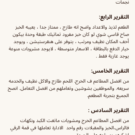
نجمات
التقرير الرابع:
الطعم لذيذ والاعداد واضح انه طازج ، ممتاز جدا ، يعيبه الخبز
صاج قاسي شوي لو كان خبز مفرود تماتيك طبقة وحدة بيكون
أخف المكان نظيف ومرتب ، يتوفر على هنقرستيشن ، ويوجد
خيار الدفع بالبطاقة ، الاسعار متوسطة ، لايوجد مشروبات منوعة
يوجد غازية فقط .
التقرير الخامس:
من افضل المطاعم ف الخرج. اللحم طازج والاكل نظيف والخدمه
سريعه. والموظفين بشوشين وتعاملهم من افضل التعامل. انصح
الجميع بتجربة المطعم.
التقرير السادس :
من افصل المطاعم الخرج ومشويات ماتغث الكبد ونكهات
فالراس،الخبز والمقبلات رقم واحد الادارة تعاملها في قمة الرقي
اشكرهم بصراحه على الجودة