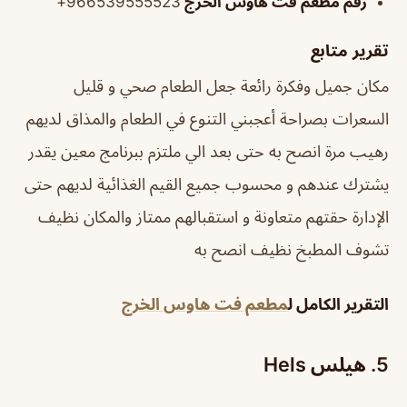
رقم مطعم فت هاوس الخرج
966539555523+
تقرير متابع
مكان جميل وفكرة رائعة جعل الطعام صحي و قليل
السعرات بصراحة أعجبني التنوع في الطعام والمذاق لديهم
رهيب مرة انصح به حتى بعد الي ملتزم ببرنامج معين يقدر
يشترك عندهم و محسوب جميع القيم الغذائية لديهم حتى
الإدارة حقتهم متعاونة و استقبالهم ممتاز والمكان نظيف
تشوف المطبخ نظيف انصح به
التقرير الكامل ل
مطعم فت هاوس الخرج
5. هيلس Hels