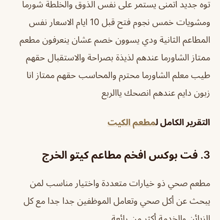
توه جديد اتمنى يستمر على نفس الذوق والخلطة شورما
ومشويات خمس نجوم فتح قبل 10 ايام الاسعار نفس
المطاعم الثانية ودي يسوون خصم عشان ينعرفون
مطعم
ممتاز الشاورما عندهم لذيذة بصراحة والاستقبال حقهم
طيب معلم الشاورما محترم والمحاسب حقهم ممتاز انا
زبون دايم عندهم انصحك ياالربع
التقرير الكامل ل
مطعم الكيت
3. فت بوكس افخم مطاعم كيتو الخرج
مطعم صحي ذو خيارات متعددة واختيار مناسب لمن
يبحث عن أكل صحي
وتعامل الموظفين جدا جدا مع كل
الزبائن والخدمة أكثر من رائعة.