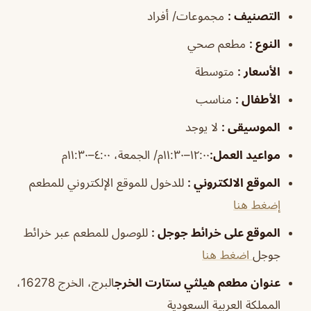
التصنيف
:
مجموعات/ أفراد
النوع
:
مطعم صحي
الأسعار
:
متوسطة
الأطفال
:
مناسب
الموسيقى
:
لا يوجد
مواعيد العمل
:
١٢:٠٠–١١:٣٠م/ الجمعة، ٤:٠٠–١١:٣٠م
الموقع الالكتروني
:
للدخول للموقع الإلكتروني للمطعم
إضغط هنا
الموقع على خرائط جوجل
:
للوصول للمطعم عبر خرائط
جوجل
اضغط هنا
عنوان مطعم هيلثي ستارت الخرج
البرج، الخرج 16278،
المملكة العربية السعودية