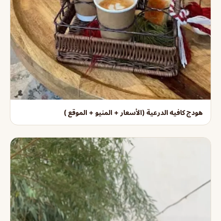
هودج كافيه الدرعية (الأسعار + المنيو + الموقع )