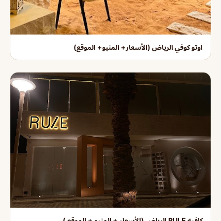
اوتو كوفي الرياض (الأسعار+ المنيو+ الموقع)
كافيه RULE الرياض (الأسعار + المنيو + الموقع )