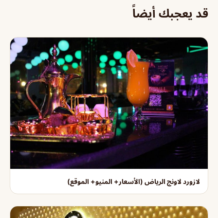
قد يعجبك أيضاً
لازورد لاونج الرياض (الأسعار+ المنيو+ الموقع)