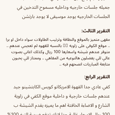
جميله جلسات خارجيه وداخليه مسموح التدخين في
الجلسات الخارجيه يوجد موسيقى لا يوجد بارتشن
التقرير الثالث:
مقهى متميز بالموقع والنظافة وترتيب الطاولات سواء داخل او برا
.. موقع الكوفي على زاويه 👍🏼 بالنسبه للقهوه لم تعجبني عندهم ..
متوقر عندهم شيشه واسعارها 100 ريال وكذلك اغاني بصوت
عالي للي يفضلون هالنوعيه من المقاهي .. وممتاز للي يحبون
متابعة المباريات انصحهم فيه ..
التقرير الرابع:
كفي عادي جدا القهوة الامريكانو كويس الكابتشينو جيد
عندهم جلسات خارجية و داخلية موقع الكفي في زاوية
الشارع و الاضاءة الخافتة اهم ما يميزه يقدم الشيشة ب
100 ريال الاسعار غالية جدا لانك تدفع ضربية التبغ 100%