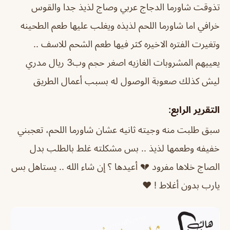
تذوقت شاورما الدجاج عربي وصاج لذيذ جدا والقوس
خرافي اما شاورما اللحم لذيذه ويغلب عليها طعم الطحينه
وتغيرت الفتره الاخيره كثر فيها طعم الشحم للاسف ..
يعييهم المشروبات الغازيه اصغر حجم وب3 ريال مدري
ليش كذلك صعوبة الوصول له بسبب أعمال الطريق
التقرير الرابع:
سبق طلبت منه وجيته ثانيه عشان شاورما اللحم، تعجبني
خفيفه وطعمها لذيذ .. بس مشكلته غلط بالطلب بدل
الصاج خلاها مفرود 💔 أعيدها ؟ إن شاء الله .. يستاهل بس
يارب بدون أغلاط ! ♥️