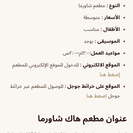
النوع
:
مطعم شاورما
الأسعار
:
متوسطة
الأطفال
:
مناسب
الموسيقى
:
يوجد
مواعيد العمل
:
١٢:٠٠م–٢:٠٠ص
الموقع الالكتروني
:
للدخول للموقع الإلكتروني للمطعم
إضغط هنا
الموقع على خرائط جوجل
:
للوصول للمطعم عبر خرائط
جوجل
اضغط هنا
عنوان مطعم هاك شاورما