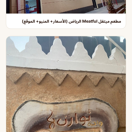
مطعم ميتفل Meatful الرياض (الأسعار+ المنيو+ الموقع)