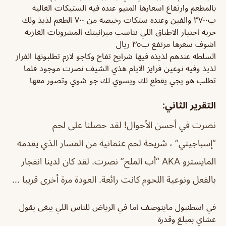
بالمطعم وارتفاع اسعارها المنيو عنده فيه الستيكات الغاليه
ب٣٧٠٠ والفين وعنده ستكات رخيصه من ٧٠٠ الطعم لذيذ ولك
حريه اختيار الاطباق اللي تناسب ميزانيتك المشروبات الغازيه
اشوف سعرها مرتفع ب٣٥ ريال
السلطه عندهم لذيذه فيها شرايح تفاح وكاجو لازم تطلبونها الفراز
لذيذ وفيه نوعين فرايز الايام هذي الشيف نصرت موجود فلما
تطلب هو يجي يقطع لك ويسوي لك جو شوي وتصور معها
التقرير الثاني:
نصرت في أحسن الأحوال! لقد حصلنا على لحم
“إسباجيتي” ، شريحة لحم عثمانية من المسار الذي يقدمه
المايسترو AKA “أب الملح” نصرت. لقد كان لدينا انفجار
بالفعل ونوعية اللحوم كانت رائعة. العودة مرة أخرى قريبا …
في اسطنبول ماينوصف اما في الرياض للناس اللي يبغى يقول
عشاي بمبلغ وقدرة