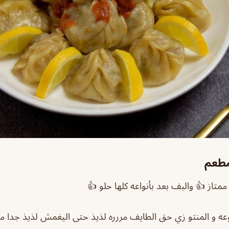
مطعم
متاز 👍 والبف بعد بأنواعه كلها حلو 👍
وعه و المنتو زي حق الطايف مررره لذيذ حتى اليغمش لذيذ جدا م