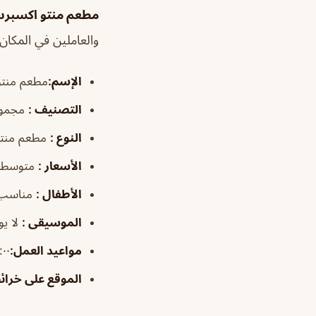
مطعم منتو اكسبر
والعاملين في المكان
الإسم
:
مطعم منتو
التصنيف
:
مجموع
النوع
:
مطعم منتو
الأسعار
:
متوسطة
الأطفال
:
مناسب
الموسيقى
:
لا يو
مواعيد العمل
:
١:٠٠م–٠٠
الموقع على خرا