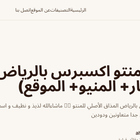
الرئيسية
التصنيفات
عن الموقع
اتصل بنا
نتو اكسبرس بالرياض
ر+ المنيو+ الموقع)
لرياض المذاق الأصلي للمنتو 👌🏻 ماشاءالله لذيذ و نظيف و اسع
 جدا متعاونين ودودين
a