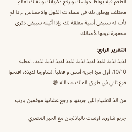
الطعم فيه يوقظ حواسك ويرفع ذكرياتك وينقلك لعالم
مختلف ويحلق بك في سماءات الذوق والاحساس ..إذا لم
تأت له ستبقى أمنية معلقة لك وإذا أتيته سيبقى ذكرى
محفورة ترويها لأجيالك
التقرير الرابع:
لذيذ لذيذ لذيذ لذيذ لذيذ لذيذ لذيذ لذيذ لذيذ، اعطيه
10/10، أول مرة اجربه أمس و فعلياً الشاورما لذيذة، افتحوا
فرع ثاني في طريق الملك عبدالله 😅
من الذ الاشياء اللي جربتها وارجع عشانها موفقين يارب
جربو شاورما اوست بالباذنجان مع الخبز المصري