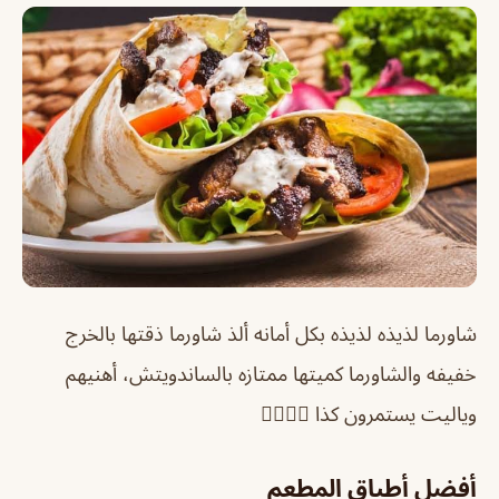
شاورما لذيذه لذيذه بكل أمانه ألذ شاورما ذقتها بالخرج
خفيفه والشاورما كميتها ممتازه بالساندويتش، أهنيهم
وياليت يستمرون كذا 👍🏻👍🏻
أفضل أطباق المطعم