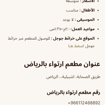
الأسعار
:
متوسطة
الأطفال
:
مناسب
الموسيقى
:
لا يوجد
مواعيد العمل
:
٢:٠٠م–١:٣٥ص
الموقع على خرائط جوجل
:
للوصول للمطعم عبر خرائط
جوجل
اضغط هنا
عنوان مطعم ارتواء بالرياض
طريق الصحابة، اشبيلية،، الرياض
رقم مطعم ارتواء بالرياض
966112468892+