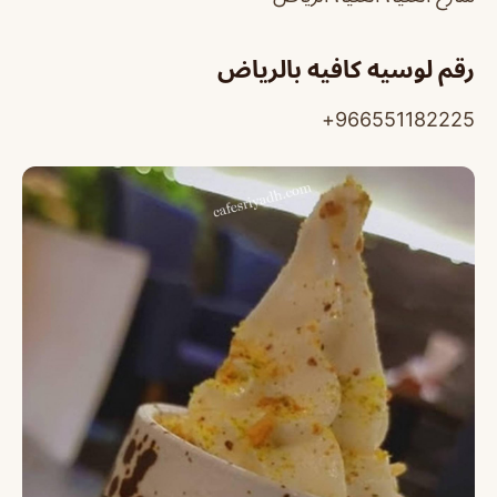
رقم لوسيه كافيه بالرياض
966551182225+