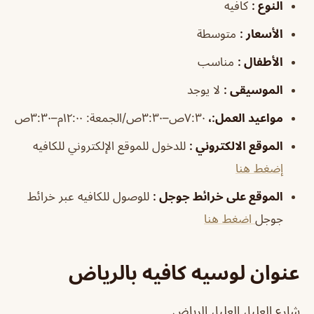
النوع
:
كافيه
الأسعار
:
متوسطة
الأطفال
:
مناسب
الموسيقى
:
لا يوجد
مواعيد العمل
:،
٧:٣٠ص–٣:٣٠ص/الجمعة: ١٢:٠٠م–٣:٣٠ص
الموقع الالكتروني
:
للدخول للموقع الإلكتروني للكافيه
إضغط هنا
الموقع على خرائط جوجل
:
للوصول للكافيه عبر خرائط
جوجل
اضغط هنا
عنوان لوسيه كافيه بالرياض
شارع العليا، العليا، الرياض