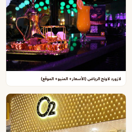
لازورد لاونج الرياض (الأسعار+ المنيو+ الموقع)