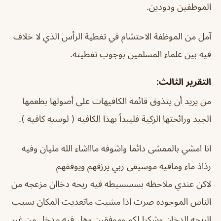
الموظفين ودودين.
آمل من الموظفة الاحتشام في تغطية الرأس الذي لا خلاف
فيه بين علماء المسلمين بوجوب تغطيته.
التقرير الثالث:
من يريد أن يتذوق قائمة الكافيهات على أصولها بطعمها
الجيد ورائحتها الزكية فليبدأ بهذا الكافيه ( لوسيه كافيه ).
انا امشي بالممشى دائما واشوفه ماااشاء الله مليان وفيه
رذاذ ماء ومافيه موسيقى ربي يرزقهم ويوفقهم
لاكن عندي ملاحظه بسسسيطه فيه ريحه دخاان مزعجه من
الناس الموجوده صرت اذا مشيت ماتعديت المكان بسبب
الريحه الدخان وشكرا لكم وموفقين وهل فيه مدخل من غير