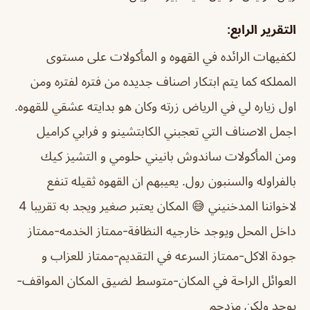
التقرير الرابع:
لكفيهات الرائده في القهوه و المأكولات على مستوى
المملكه كما يتم ابتكار اصناف جديده من فتره لفتره ومن
اول زياره لي في الرياض زرته وكان هو بدايته عشقي للقهوه.
اجمل الاصناف التي تعجبني الكابتشينو و فرابي كراميل
ومن المأكولات ساندوش بانيني حلومي و التشيز كيك
بالفراوله والسنبون رول. يعيبهم ان القهوه ثقيله تنفع
لاخواننا المدخنيني 😅 المكان يعتبر صغير ويجد به تقريبا 4
داخل المحل ويوجد خارجيه النظافة-ممتاز الخدمه-ممتاز
جودة الاكل-ممتاز السرعه في التقديم-ممتاز للعزاب و
العوائل الراحة في المكان-متوسط لضيق المكان المواقف-
يوجد ولكن مزدحم