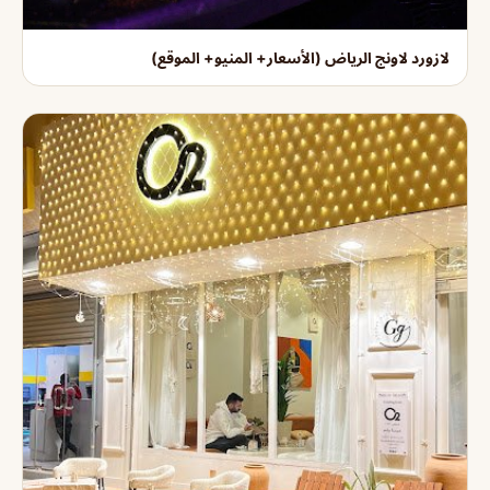
لازورد لاونج الرياض (الأسعار+ المنيو+ الموقع)