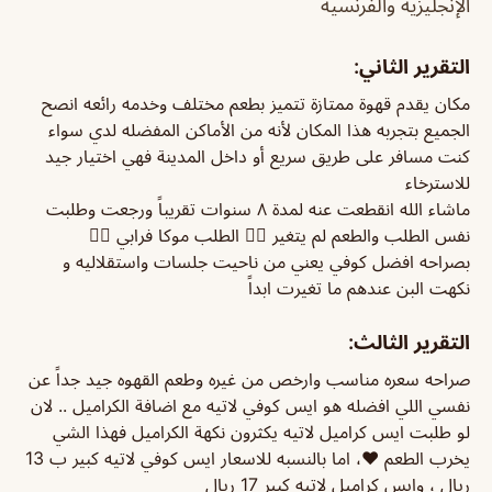
الإنجليزية والفرنسية
التقرير الثاني:
مكان يقدم قهوة ممتازة تتميز بطعم مختلف وخدمه رائعه انصح
الجميع بتجربه هذا المكان لأنه من الأماكن المفضله لدي سواء
كنت مسافر على طريق سريع أو داخل المدينة فهي اختيار جيد
للاسترخاء
ماشاء الله انقطعت عنه لمدة ٨ سنوات تقريباً ورجعت وطلبت
نفس الطلب والطعم لم يتغير 👌🏼 الطلب موكا فرابي 👍🏻
بصراحه افضل كوفي يعني من ناحيت جلسات واستقلاليه و
نكهت البن عندهم ما تغيرت ابداً
التقرير الثالث:
صراحه سعره مناسب وارخص من غيره وطعم القهوه جيد جداً عن
نفسي اللي افضله هو ايس كوفي لاتيه مع اضافة الكراميل .. لان
لو طلبت ايس كراميل لاتيه يكثرون نكهة الكراميل فهذا الشي
يخرب الطعم ♥️، اما بالنسبه للاسعار ايس كوفي لاتيه كبير ب 13
ريال ، وايس كراميل لاتيه كبير 17 ريال