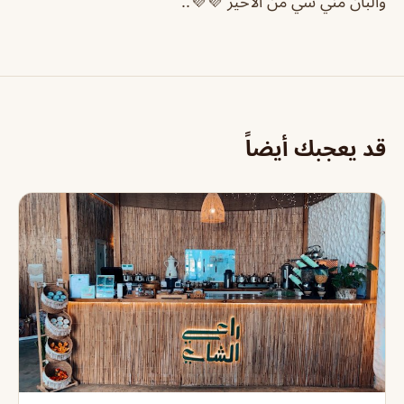
والبان مني شي من الاخير 💜💜..
قد يعجبك أيضاً