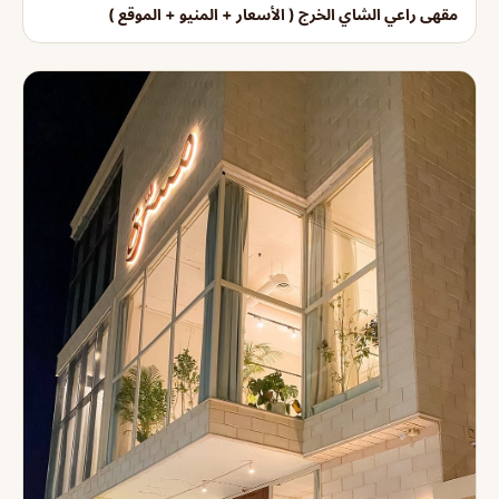
مقهى راعي الشاي الخرج ( الأسعار + المنيو + الموقع )