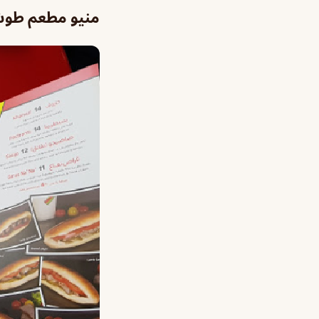
منيو مطعم طوش