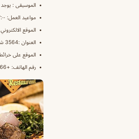
الموسيقى : يوجد
مواعيد العمل: ١٢:٠٠م–٢:٠٠ص
الموقع الالكتروني
العنوان :
3564 شارع الامير ممدوح بن عبدالعزيز، السليمانية، الرياض 12245، المملكة العربية السعودية
الموقع على خرائ
رقم الهاتف:
+966 11 416 9422