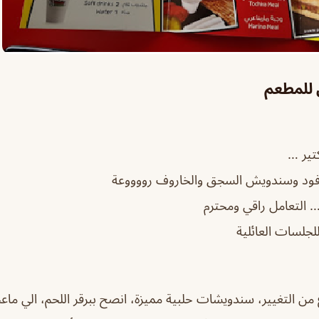
ن للمطعم
ير …
د وسندويش السجق والخاروف رووووعة
… التعامل راقي ومحترم
جلسات العائلية
من التغيير، سندويشات حلبية مميزة، انصح ببرقر اللحم، الي ما