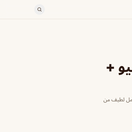
و +
امل لطيف من