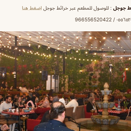
ئط جوجل
: للوصول للمطعم عبر خرائط جوجل
اضغط هنا