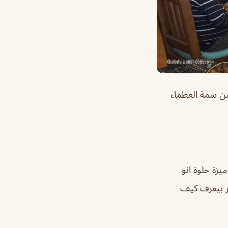
 من سمة العظماء
يزة حلوة انو
ير بيعرف كيف