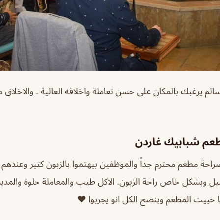
سالم يرغبك بالمكان على حسن تعاملة واخلاقه العالية . والاخلاق
عم شبابيك غاردن
راحة مطعم محترم جداً والموظفين بيهتموا بالزبون كتير وعندهم م
اصيل وبشكل خاص راحة الزبون. الاكل طيب والمعاملة حلوة والمد
ا حبيت المطعم وبنصح الكل انو يجربوا ❤