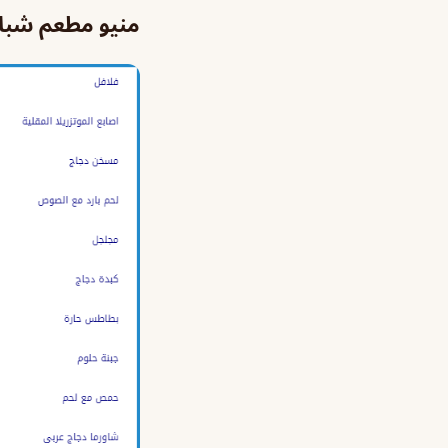
منيو مطعم شبا