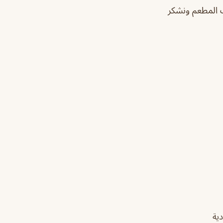
 المطعم ونشكر
ية