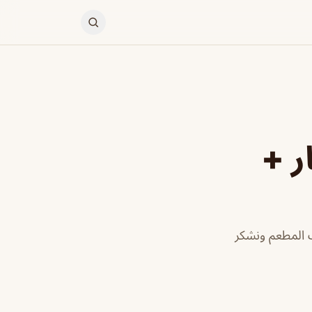
ر +
 المطعم ونشكر