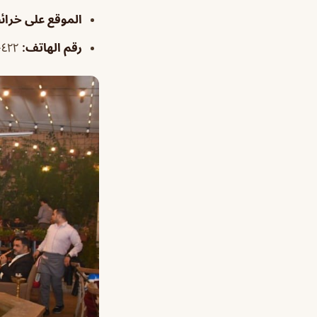
الموقع على خرا
رقم الهاتف:
٠٥٥٦٥٢٠٤٢٢ / 966556520422