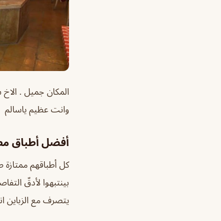
المكان جميل . الاخ 
وانت عظيم ياسالم
أفضل أطباق مط
كل أطباقهم ممتازة ص
بينتبهوا لأدقّ التف
يتصرف مع الزباين ان