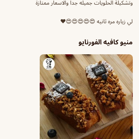
وتشكيلة الحلويات جميله جداً والاسعار ممتازة
لي زياره مره ثانيه 😍😍😍😍😍❤️
منيو كافيه الفورنايو