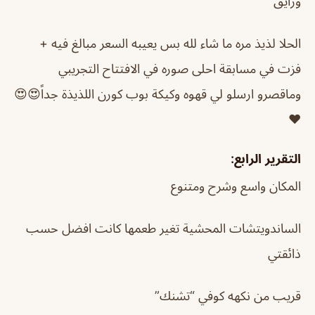
ورايق
الحلا لذيذ مره ما شاء لله بس يعيبه السعر مبالغ فيه +
فزت في مسابقة احلى صوره في الافتتاح التجريبي
وماقصرو ارسلو لي قهوه وكيكة بوب كورن اللذيذة جداً😍😍
❤️
التقرير الرابع:
المكان واسع وشرح ومتنوع
الساندويتشات المحشية تغير طعمها كانت افضل حسب
ذائقتي
قريب من نكهه كوفي “تشنك”