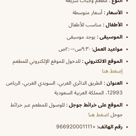
النوع
:
مطعم وجبات سريعة
الأسعار
:
أسعار متوسطة
الأطفال
:
مناسب للأطفال
الموسيقى
:
يوجد موسيقى
مواعيد العمل
:
٩:٣٠ص–٢:٠٠ص
الموقع الالكتروني
:
للدخول للموقع الإلكتروني للمطعم
إضغط هنا
العنوان
:
الطريق الدائري الغربي، السويدي الغربي، الرياض
12993، المملكة العربية السعودية
الموقع على خرائط جوجل
:
للوصول للمطعم عبر خرائط
جوجل
اضغط هنا
رقم الهاتف:
+966920001111