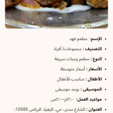
الإسم
:
مطعم فهد
التصنيف
:
مجموعات/ أفراد
النوع
:
مطعم وجبات سريعة
الأسعار
:
أسعار متوسطة
الأطفال
:
مناسب للأطفال
الموسيقى
:
يوجد موسيقى
مواعيد العمل
:
١٢:٠٠م–٢:٠٠ص
العنوان
:
الشارع سدير، حي، الزهرة، الرياض 12985،