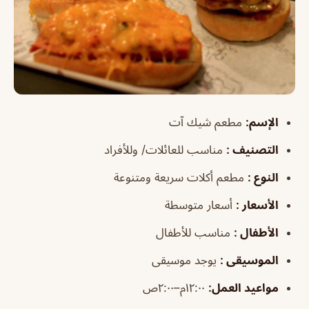
الإسم:
مطعم شيك آت
التصنيف :
مناسب للعائلات/ وللأفراد
النوع :
مطعم أكلات سريعة ومتنوعة
الأسعار :
أسعار متوسطة
الأطفال :
مناسب للأطفال
الموسيقى :
يوجد موسيقى
مواعيد العمل:
١٢:٠٠م–٢:٠٠ص